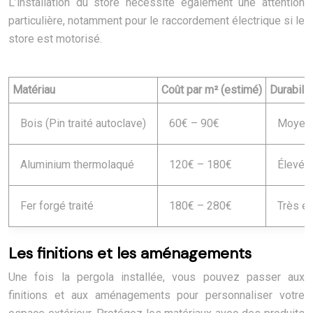
L’installation du store nécessite également une attention
particulière, notamment pour le raccordement électrique si le
store est motorisé.
Matériau
Coût par m² (estimé)
Durabilit
Bois (Pin traité autoclave)
60€ – 90€
Moyenn
Aluminium thermolaqué
120€ – 180€
Élevée
Fer forgé traité
180€ – 280€
Très él
Les finitions et les aménagements
Une fois la pergola installée, vous pouvez passer aux
finitions et aux aménagements pour personnaliser votre