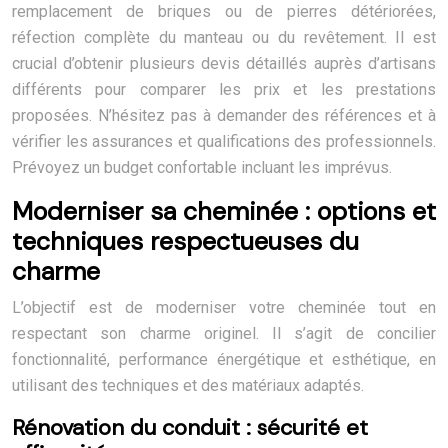
remplacement de briques ou de pierres détériorées,
réfection complète du manteau ou du revêtement. Il est
crucial d’obtenir plusieurs devis détaillés auprès d’artisans
différents pour comparer les prix et les prestations
proposées. N’hésitez pas à demander des références et à
vérifier les assurances et qualifications des professionnels.
Prévoyez un budget confortable incluant les imprévus.
Moderniser sa cheminée : options et
techniques respectueuses du
charme
L’objectif est de moderniser votre cheminée tout en
respectant son charme originel. Il s’agit de concilier
fonctionnalité, performance énergétique et esthétique, en
utilisant des techniques et des matériaux adaptés.
Rénovation du conduit : sécurité et