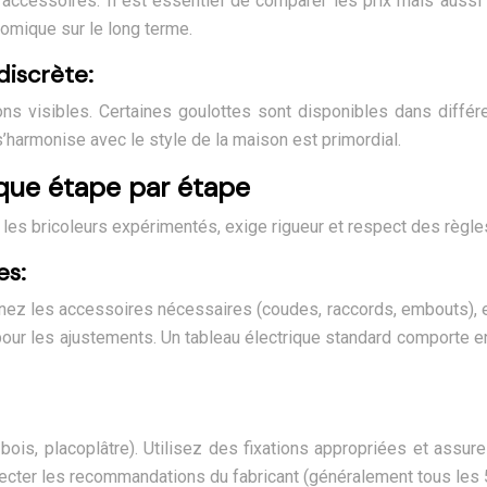
s accessoires. Il est essentiel de comparer les prix mais aussi
nomique sur le long terme.
discrète:
ions visibles. Certaines goulottes sont disponibles dans diffé
s’harmonise avec le style de la maison est primordial.
tique étape par étape
r les bricoleurs expérimentés, exige rigueur et respect des règle
es:
z les accessoires nécessaires (coudes, raccords, embouts), et 
our les ajustements. Un tableau électrique standard comporte env
ois, placoplâtre). Utilisez des fixations appropriées et assurez
especter les recommandations du fabricant (généralement tous les 