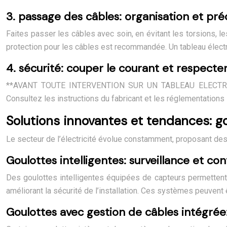
3. passage des câbles: organisation et pré
Faites passer les câbles avec soin, en évitant les torsions, les
protection pour les câbles est recommandée. Un tableau électr
4. sécurité: couper le courant et respecte
**AVANT TOUTE INTERVENTION SUR UN TABLEAU ELECTRIQUE, 
Consultez les instructions du fabricant et les réglementations l
Solutions innovantes et tendances: go
Le secteur de l’électricité évolue constamment, proposant des 
Goulottes intelligentes: surveillance et con
Des goulottes intelligentes équipées de capteurs permettent 
améliorant la sécurité de l’installation. Ces systèmes peuven
Goulottes avec gestion de câbles intégrée: