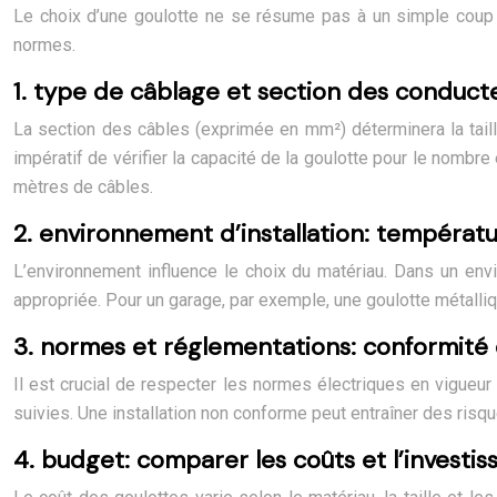
Le choix d’une goulotte ne se résume pas à un simple coup d’
normes.
1. type de câblage et section des conduct
La section des câbles (exprimée en mm²) déterminera la taille
impératif de vérifier la capacité de la goulotte pour le nombr
mètres de câbles.
2. environnement d’installation: températu
L’environnement influence le choix du matériau. Dans un en
appropriée. Pour un garage, par exemple, une goulotte métalliq
3. normes et réglementations: conformité e
Il est crucial de respecter les normes électriques en vigueur
suivies. Une installation non conforme peut entraîner des risq
4. budget: comparer les coûts et l’investi