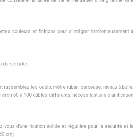
 de considérer la durée de vie et l’entretien à long terme. Une
rentes couleurs et finitions pour s’intégrer harmonieusement à
s de sécurité.
rassemblez les outils: mètre ruban, perceuse, niveau à bulle,
iron 50 à 100 câbles différents, nécessitant une planification
-vous d’une fixation solide et régulière pour la sécurité et la
50 cm).