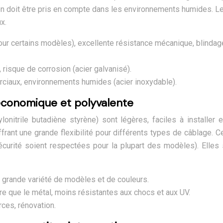
sion doit être pris en compte dans les environnements humides. 
x.
pour certains modèles), excellente résistance mécanique, blindag
, risque de corrosion (acier galvanisé).
erciaux, environnements humides (acier inoxydable).
 économique et polyvalente
onitrile butadiène styrène) sont légères, faciles à installer 
ant une grande flexibilité pour différents types de câblage. Cep
curité soient respectées pour la plupart des modèles). Elles 
if, grande variété de modèles et de couleurs.
 que le métal, moins résistantes aux chocs et aux UV.
rces, rénovation.