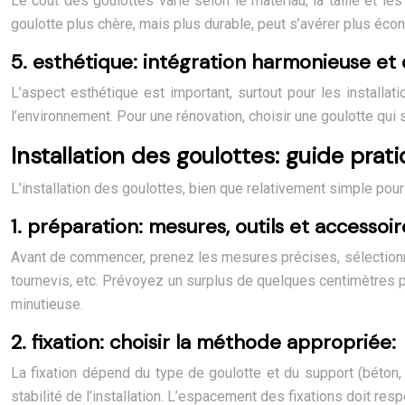
Le coût des goulottes varie selon le matériau, la taille et le
goulotte plus chère, mais plus durable, peut s’avérer plus éco
5. esthétique: intégration harmonieuse et 
L’aspect esthétique est important, surtout pour les installat
l’environnement. Pour une rénovation, choisir une goulotte qui 
Installation des goulottes: guide pra
L’installation des goulottes, bien que relativement simple pou
1. préparation: mesures, outils et accessoir
Avant de commencer, prenez les mesures précises, sélectionne
tournevis, etc. Prévoyez un surplus de quelques centimètres p
minutieuse.
2. fixation: choisir la méthode appropriée:
La fixation dépend du type de goulotte et du support (béton, b
stabilité de l’installation. L’espacement des fixations doit r