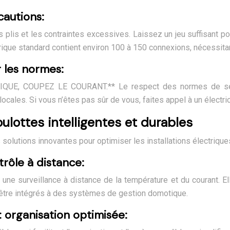
cautions:
 plis et les contraintes excessives. Laissez un jeu suffisant pou
ique standard contient environ 100 à 150 connexions, nécessitan
r les normes:
COUPEZ LE COURANT.** Le respect des normes de sécurité 
ocales. Si vous n’êtes pas sûr de vous, faites appel à un électric
ulottes intelligentes et durables
solutions innovantes pour optimiser les installations électrique
trôle à distance:
une surveillance à distance de la température et du courant. El
t être intégrés à des systèmes de gestion domotique.
 organisation optimisée: